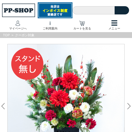
☰
i
マイページへ
ご利用案内
カートを見る
メニュー
TOP
>
クーポン対象