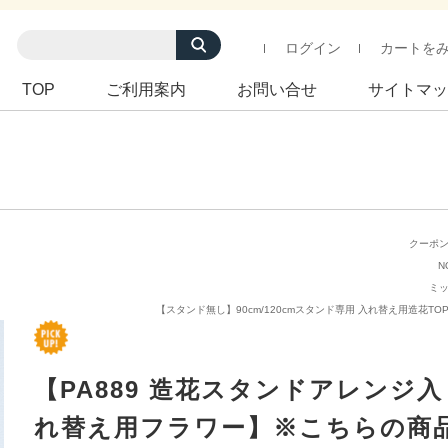
ログイン
カートを
TOP
ご利用案内
お問い合せ
サイトマッ
クーポ
N
ミ
【スタンド無し】90cm/120cmスタンド専用 入れ替え用造花TO
【PA889 造花スタンドアレンジ入
れ替え用フラワー】※こちらの商