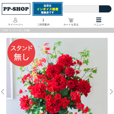
☰
i
マイページへ
ご利用案内
カートを見る
メニュー
TOP
>
クーポン対象