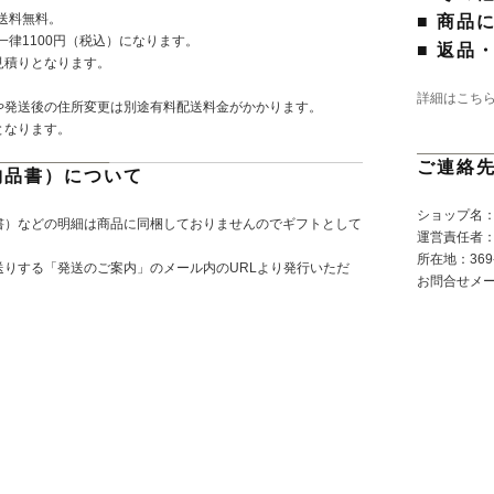
で送料無料。
■ 商品
一律1100円（税込）になります。
■ 返品
見積りとなります。
詳細はこち
や発送後の住所変更は別途有料配送料金がかかります。
となります。
ご連絡
納品書）について
ショップ名：P
書）などの明細は商品に同梱しておりませんのでギフトとして
運営責任者
所在地：369-
りする「発送のご案内」のメール内のURLより発行いただ
お問合せメ