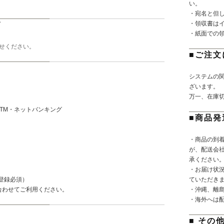
い。
・宛名と但
・領収書は
て
・紙面での
せください。
■ご注文
システムの
ざいます。
万一、在庫
TM・ネットバンキング
■商品発
・商品の到
が、配送会
承ください
・お届け状
登録必須）
ていただき
合わせてご利用ください。
・沖縄、離
・海外へは
■ その