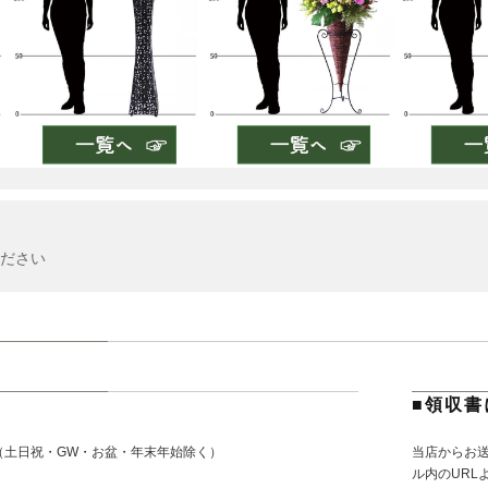
ださい
■領収書
（土日祝・GW・お盆・年末年始除く）
当店からお
。
ル内のURL