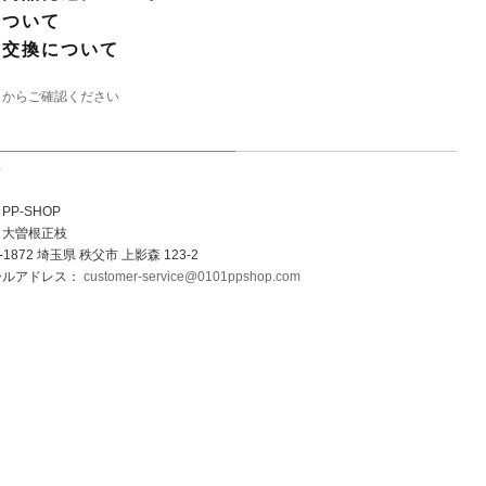
について
・交換について
らからご確認ください
先
P-SHOP
：大曽根正枝
1872 埼玉県 秩父市 上影森 123-2
ールアドレス：
customer-service@0101ppshop.com