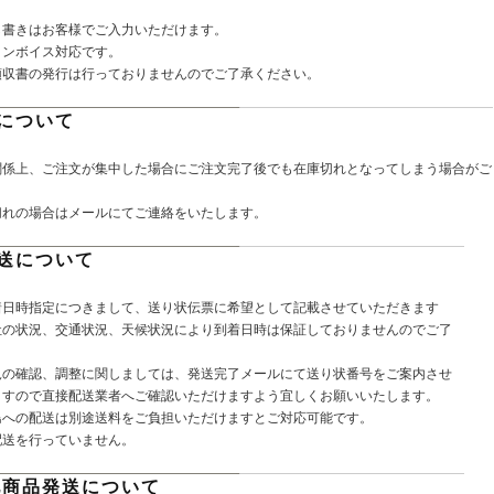
し書きはお客様でご入力いただけます。
インボイス対応です。
領収書の発行は行っておりませんのでご了承ください。
について
関係上、ご注文が集中した場合にご注文完了後でも在庫切れとなってしまう場合がご
切れの場合はメールにてご連絡をいたします。
送について
着日時指定につきまして、送り状伝票に希望として記載させていただきます
社の状況、交通状況、天候状況により到着日時は保証しておりませんのでご了
。
況の確認、調整に関しましては、発送完了メールにて送り状番号をご案内させ
ますので直接配送業者へご確認いただけますよう宜しくお願いいたします。
島への配送は別途送料をご負担いただけますとご対応可能です。
配送を行っていません。
他商品発送について